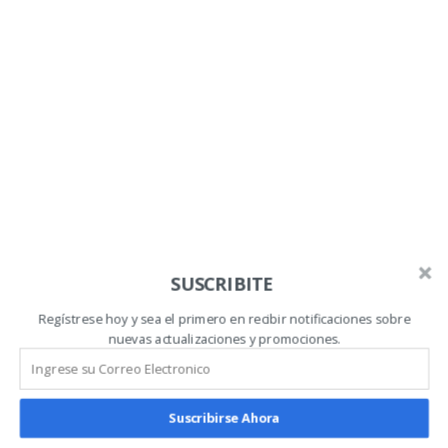
evitar sanciones legales. La educación en
seguridad también es esencial para garantizar
que el personal esté consciente de la importancia
de proteger la información de la empresa y de los
clientes.
La transformación digital
es otro aspecto
importante de la revolución tecnológica en los
negocios. Cada vez más empresas están
adoptando estrategias de transformación digital
para mejorar su eficiencia operativa y ofrecer
SUSCRIBITE
propuestas de valor innovadoras a sus clientes.
Esto incluye la automatización de procesos, el
Regístrese hoy y sea el primero en recibir notificaciones sobre
nuevas actualizaciones y promociones.
análisis de datos y la colaboración digital.
Sin embargo, para mantenerse relevantes en un
Suscribirse Ahora
entorno empresarial en constante evolución, las