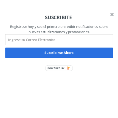
friend, so absorbed
SUSCRIBITE
Añadir al carrito
Regístrese hoy y sea el primero en recibir notificaciones sobre
nuevas actualizaciones y promociones.
SKU:
50
Categoría:
Mobile
Suscribirse Ahora
Descripción
Información adicional
POWERED BY
Valoraciones (0)
Descripción
Donec pede justo, fringilla vel, aliquet nec, vulputate
eget, arcu. In enim j